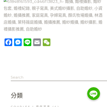
Facebook
Messenger
Line
Email
WeChat
Search
for:
Line
Line
Line
分類
COUPLES | 情侶寫真
(4)