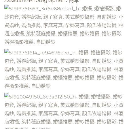
Assistant-Photographer：阿夆