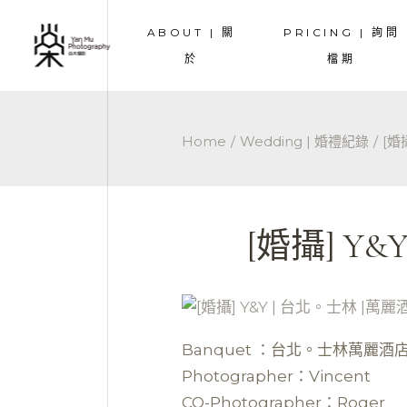
ABOUT | 關
PRICING | 詢問
TEAM | 團隊成員
COUPLE | 情侶
於
檔期
TESTIMONIALS | 好評
PREWEDDING 
OVERSEA | 海
TEAM | 團隊成員
COUPLE | 情侶寫
WEDDING | 
Home
Wedding | 婚禮紀錄
[婚
TESTIMONIALS | 好評
PREWEDDING |
MATERNITY |
OVERSEA | 海外
FAMILY | 家庭
WEDDING | 婚禮
[婚攝] Y
MATERNITY | 
FAMILY | 家庭寫
Banquet ：台北。士林萬麗酒
Photographer：Vincent
CO-Photographer：Roger