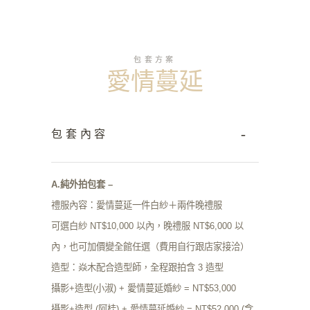
包套方案
愛情蔓延
-
包套內容
A.純外拍包套 –
禮服內容：愛情蔓延一件白紗＋兩件晚禮服
可選白紗 NT$10,000 以內，晚禮服 NT$6,000 以
內，也可加價變全館任選（費用自行跟店家接洽）
造型：焱木配合造型師，全程跟拍含 3 造型
攝影+造型(小淑) + 愛情蔓延婚紗 = NT$53,000
攝影+造型 (阿桂) + 愛情蔓延婚紗 = NT$52,000 (含