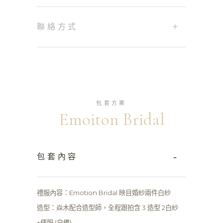
+
聯絡方式
包套方案
Emoiton Bridal
-
包套內容
禮服內容：Emotion Bridal 映目婚紗兩件白紗
造型：焱木配合造型師，全程跟拍含 3 造型 2白紗
+便服 (自備)