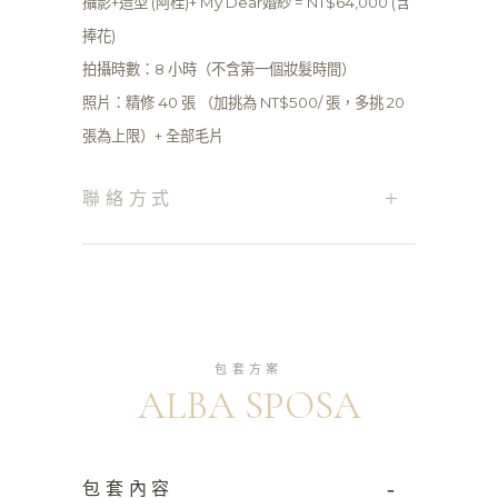
攝影+造型 (阿桂)+ My Dear婚紗 = NT$64,000 (含
捧花)
拍攝時數：8 小時（不含第一個妝髮時間）
照片：精修 40 張 （加挑為 NT$500/ 張，多挑 20
張為上限）+ 全部毛片
+
聯絡方式
包套方案
ALBA SPOSA
-
包套內容