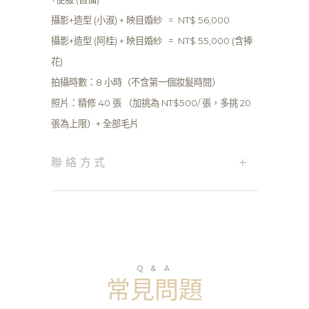
攝影+造型 (小淑) + 映目婚紗 = NT$ 56,000
攝影+造型 (阿桂) + 映目婚紗 = NT$ 55,000 (含捧
花)
拍攝時數：8 小時（不含第一個妝髮時間）
照片：精修 40 張 （加挑為 NT$500/ 張，多挑 20
張為上限）+ 全部毛片
+
聯絡方式
Q & A
常見問題