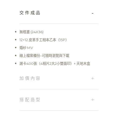
-
交件成品
無框畫 (24X36)
12×12 皮革手工相本乙本（15P）
婚紗 MV​
線上檔案備份–可隨時瀏覽與下載
謝卡400張（4相片2大2小雙面印）+ 天地木盒
+
加價內容
+
搭配造型