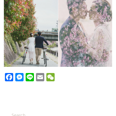
Facebook
Messenger
Line
Email
WeChat
Search