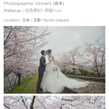
Photographer :Vincent (焱木)
Makeup：
白色夢幻 l 新秘Yuki
Location : 日本。京都 l Kyoto (Japan)