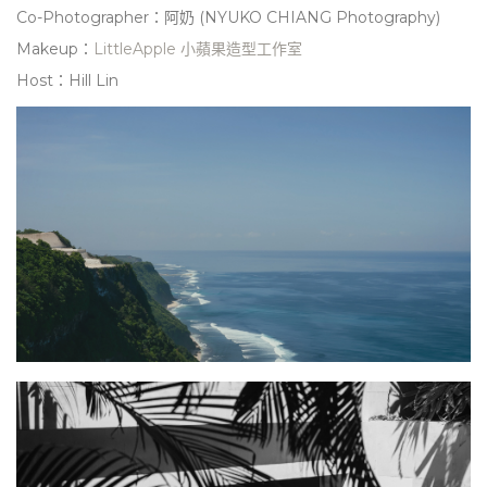
Co-Photographer：
阿奶 (NYUKO CHIANG Photography)
Makeup：
LittleApple 小蘋果造型工作室
Host：Hill Lin