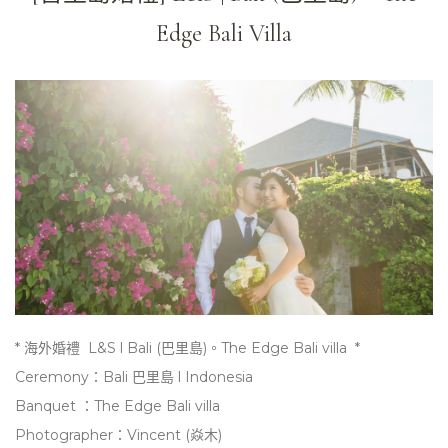
Edge Bali Villa
* 海外婚禮 L&S l Bali (巴里島)。The Edge Bali villa *
Ceremony：
Bali 巴里島
l
Indonesia
Banquet ：
The Edge Bali villa
Photographer：Vincent (焱木)