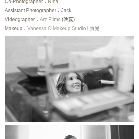
Co-Photographer：Nina
Assistant Photographer：Jack
Videographer：
Arz Films
(晚宴)
Makeup：
Vanessa O Makeup Studio l 寶兒