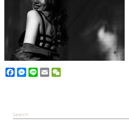
Facebook
Messenger
Line
Email
WeChat
Search
for: