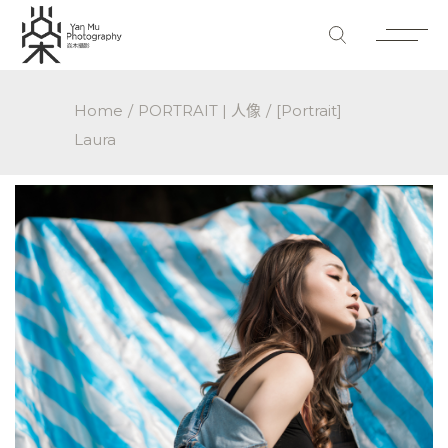
Home
PORTRAIT | 人像
[Portrait]
Laura