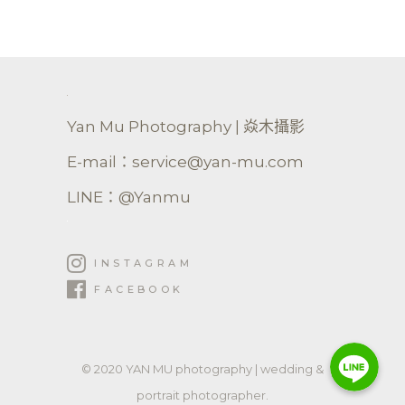
Yan Mu Photography | 焱木攝影
E-mail：service@yan-mu.com
LINE：@Yanmu
INSTAGRAM
FACEBOOK
Line
Line
Line
© 2020 YAN MU photography | wedding &
婚
portrait photographer.
攝