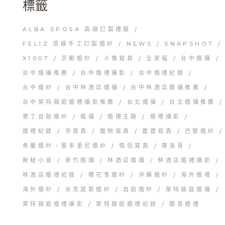
標籤
ALBA SPOSA 高級訂製禮服
FELIZ 頂級手工訂製婚紗
NEWS
SNAPSHOT
X100T
京都婚紗
人像寫真
全家福
台中婚攝
台中婚攝推薦
台中婚禮攝影
台中婚禮紀錄
台中婚紗
台中林酒店婚攝
台中林酒店婚攝推薦
台中萊特薇庭婚禮攝影推薦
台北婚攝
台北婚攝推薦
墾丁自助婚紗
婚攝
婚禮主題
婚禮攝影
婚禮紀錄
孕寫真
寵物寫真
寶寶寫真
巴黎婚紗
希臘婚紗，聖多里尼婚紗
情侶寫真
摩洛哥
新秘小淑
新竹婚攝
林酒店婚攝
林酒店婚禮攝影
林酒店婚禮紀錄
櫻花季婚紗
沖繩婚紗
海外婚禮
海外婚紗
米克諾斯婚紗
自助婚紗
萊特薇庭婚攝
萊特薇庭婚禮攝影
萊特薇庭婚禮紀錄
關島婚禮