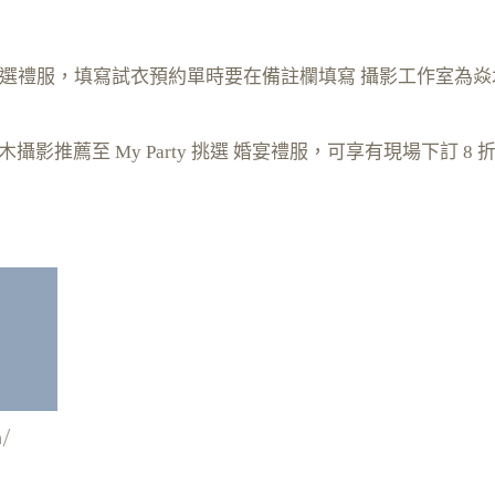
y 挑選禮服，填寫試衣預約單時要在備註欄填寫 攝影工作室為焱木攝
影推薦至 My Party 挑選 婚宴禮服，可享有現場下訂 8 折
/