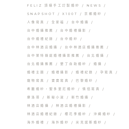
FELIZ 頂級手工訂製婚紗
NEWS
SNAPSHOT
X100T
京都婚紗
人像寫真
全家福
台中婚攝
台中婚攝推薦
台中婚禮攝影
台中婚禮紀錄
台中婚紗
台中林酒店婚攝
台中林酒店婚攝推薦
台中萊特薇庭婚禮攝影推薦
台北婚攝
台北婚攝推薦
墾丁自助婚紗
婚攝
婚禮主題
婚禮攝影
婚禮紀錄
孕寫真
寵物寫真
寶寶寫真
巴黎婚紗
希臘婚紗，聖多里尼婚紗
情侶寫真
摩洛哥
新秘小淑
新竹婚攝
林酒店婚攝
林酒店婚禮攝影
林酒店婚禮紀錄
櫻花季婚紗
沖繩婚紗
海外婚禮
海外婚紗
米克諾斯婚紗