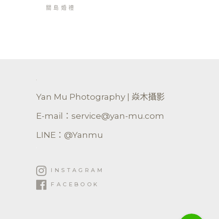
關島婚禮
Yan Mu Photography | 焱木攝影
E-mail：service@yan-mu.com
LINE：@Yanmu
INSTAGRAM
FACEBOOK
Line
Line