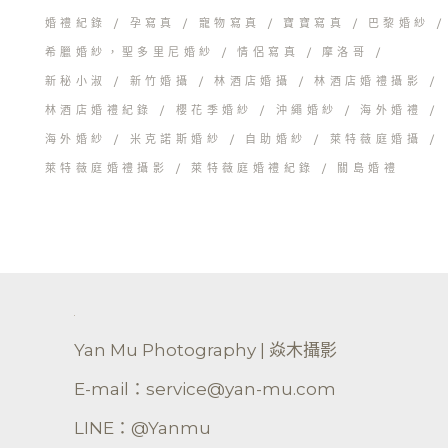
婚禮紀錄
孕寫真
寵物寫真
寶寶寫真
巴黎婚紗
希臘婚紗，聖多里尼婚紗
情侶寫真
摩洛哥
新秘小淑
新竹婚攝
林酒店婚攝
林酒店婚禮攝影
林酒店婚禮紀錄
櫻花季婚紗
沖繩婚紗
海外婚禮
海外婚紗
米克諾斯婚紗
自助婚紗
萊特薇庭婚攝
萊特薇庭婚禮攝影
萊特薇庭婚禮紀錄
關島婚禮
Yan Mu Photography | 焱木攝影
E-mail：service@yan-mu.com
LINE：@Yanmu