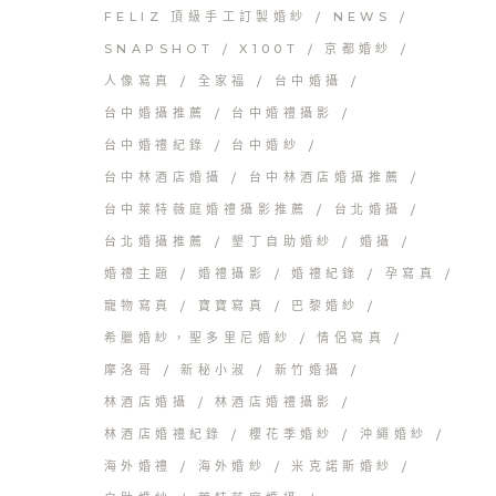
FELIZ 頂級手工訂製婚紗
NEWS
SNAPSHOT
X100T
京都婚紗
人像寫真
全家福
台中婚攝
台中婚攝推薦
台中婚禮攝影
台中婚禮紀錄
台中婚紗
台中林酒店婚攝
台中林酒店婚攝推薦
台中萊特薇庭婚禮攝影推薦
台北婚攝
台北婚攝推薦
墾丁自助婚紗
婚攝
婚禮主題
婚禮攝影
婚禮紀錄
孕寫真
寵物寫真
寶寶寫真
巴黎婚紗
希臘婚紗，聖多里尼婚紗
情侶寫真
摩洛哥
新秘小淑
新竹婚攝
林酒店婚攝
林酒店婚禮攝影
林酒店婚禮紀錄
櫻花季婚紗
沖繩婚紗
海外婚禮
海外婚紗
米克諾斯婚紗