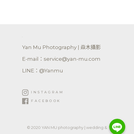
Yan Mu Photography | 焱木攝影
E-mail：service@yan-mu.com
LINE：@Yanmu
INSTAGRAM
FACEBOOK
Line
Line
Line
© 2020 YAN MU photography | wedding &
婚