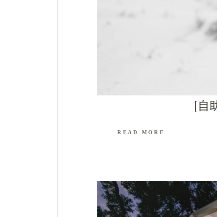
[自
READ MORE