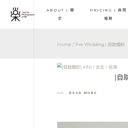
ABOUT | 關
PRICING | 詢問
TEAM | 團隊成員
COUPLE | 情侶
於
檔期
TESTIMONIALS | 好評
PREWEDDING 
OVERSEA | 海
TEAM | 團隊成員
COUPLE | 情侶寫
WEDDING | 
Home
Pre Wedding | 自助婚紗
TESTIMONIALS | 好評
PREWEDDING |
MATERNITY |
OVERSEA | 海外
FAMILY | 家庭
WEDDING | 婚禮
[自
MATERNITY | 
FAMILY | 家庭寫
READ MORE