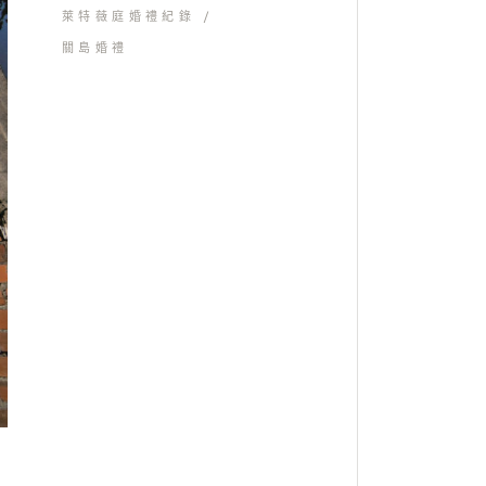
萊特薇庭婚禮紀錄
關島婚禮