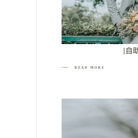
[自
READ MORE