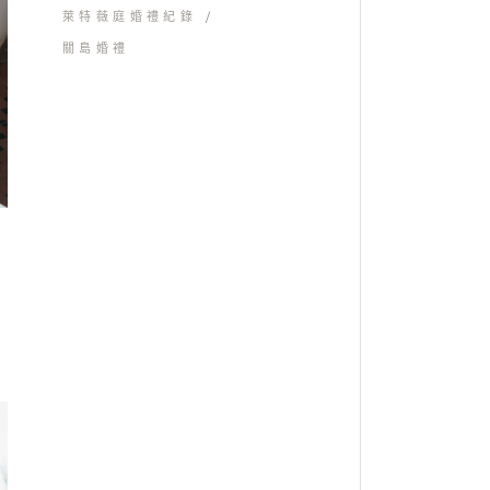
萊特薇庭婚禮紀錄
關島婚禮