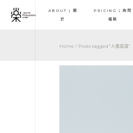
ABOUT | 關
PRICING | 詢問
TEAM | 團隊成員
COUPLE | 情侶
於
檔期
TESTIMONIALS | 好評
PREWEDDING 
OVERSEA | 海
TEAM | 團隊成員
COUPLE | 情侶寫
WEDDING | 
Home
Posts tagged "人像寫真"
TESTIMONIALS | 好評
PREWEDDING |
MATERNITY |
OVERSEA | 海外
FAMILY | 家庭
WEDDING | 婚禮
MATERNITY | 
FAMILY | 家庭寫