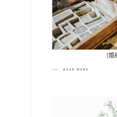
[婚
READ MORE