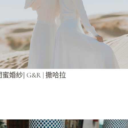
閨蜜婚紗] G&R | 撒哈拉